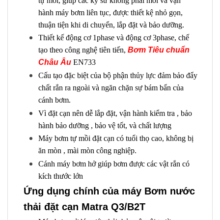
tự mồi, giúp các kỹ sư không phải mồi và vận
hành máy bơm liên tục, được thiết kệ nhỏ gọn,
thuận tiện khi di chuyển, lắp đặt và bảo dưỡng.
Thiết kế động cơ 1phase và động cơ 3phase, chế
tạo theo công nghệ tiên tiến,
Bơm Tiêu chuẩn
Châu Âu
EN733
Cấu tạo đặc biệt của bộ phận thủy lực đảm bảo đẩy
chất rắn ra ngoài và ngăn chặn sự bám bẩn của
cánh bơm.
Vì đặt cạn nên dễ lắp đặt, vận hành kiểm tra , bảo
hành bảo dưỡng , bảo vệ tốt, và chất lượng
Máy bơm tự mồi đặt cạn có tuổi thọ cao, không bị
ăn mòn , mài mòn công nghiệp.
Cánh máy bơm hở giúp bơm được các vật rắn có
kích thước lớn
Ứng dụng chính của máy Bơm nước
thải đặt cạn Matra Q3/B2T