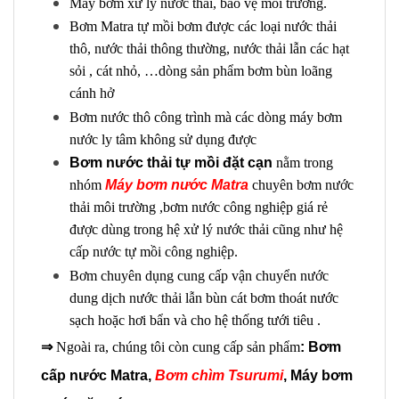
Máy bơm xử lý nước thải, bảo vệ môi trường.
Bơm Matra tự mồi bơm được các loại nước thải
thô, nước thải thông thường, nước thải lẫn các hạt
sỏi , cát nhỏ, …dòng sản phẩm bơm bùn loãng
cánh hở
Bơm nước thô công trình mà các dòng máy bơm
nước ly tâm không sử dụng được
Bơm nước thải tự mồi đặt cạn
nằm trong
nhóm
Máy bơm nước Matra
chuyên bơm nước
thải môi trường ,bơm nước công nghiệp giá rẻ
được dùng trong hệ xử lý nước thải cũng như hệ
cấp nước tự mồi công nghiệp.
Bơm chuyên dụng cung cấp vận chuyển nước
dung dịch nước thải lẫn bùn cát
bơm thoát nước
sạch hoặc hơi bẩn và cho hệ thống tưới tiêu .
⇒
Ngoài ra, chúng tôi còn cung cấp sản phẩm
:
Bơm
cấp nước Matra
,
Bơm chìm Tsurumi
, Máy bơm