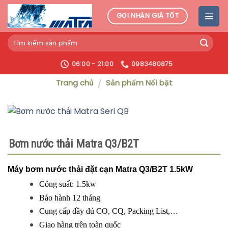
Skip
GỌI NHẬN GIÁ TỐT
to
content
06:00 - 21:00
0983480875
Trang chủ
Sản phẩm Nổi bật
/
Bơm nước thải Matra Q3/B2T
Máy bơm nước thải đặt cạn Matra Q3/B2T 1.5kW
Công suất: 1.5kw
Bảo hành 12 tháng
Cung cấp đầy đủ CO, CQ, Packing List,…
Giao hàng trên toàn quốc