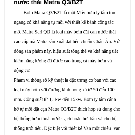
nước thải Matra Q3/B2T
Bơm Matra Q3/B2T là một Máy bơm ly tâm trục
ngang có khả năng tự mồi v
ới thiết kế bánh công tác
mở. Matra Seri QB
là loại máy bơm đặt cạn nước thải
cao cấp mà Matra sản xuất đạt tiêu chuẩn Châu Âu. Với
dòng sản phẩm này, hiệu suất tổng thể và khả năng tiết
kiệm năng lượng đã được cao trong cả máy bơm và
động cơ.
Phạm vi thông số kỹ thuật là đặc trưng cơ bản với các
loại máy bơm với đường kính họng xả từ 50 đến 100
mm. Công suất từ 1,1kw đến 15kw. Bơm ly tâm cánh
hở tự mồi đặt cạn Matra Q3/B2T t
hích hợp sử dụng cho
hệ thống bơm thoát nước sạch hoặc hơi bẩn và cho hệ
thống tưới tiêu. Đặc biệt với thiết kế
Van một chiều- van